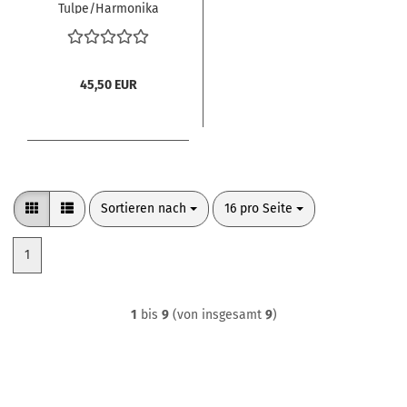
Tulpe/Harmonika
45,50 EUR
Sortieren nach
pro Seite
Sortieren nach
16 pro Seite
1
1
bis
9
(von insgesamt
9
)