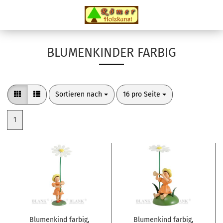
BLUMENKINDER FARBIG
Sortieren nach
pro Seite
Sortieren nach
16 pro Seite
1
Blumenkind farbig,
Blumenkind farbig,