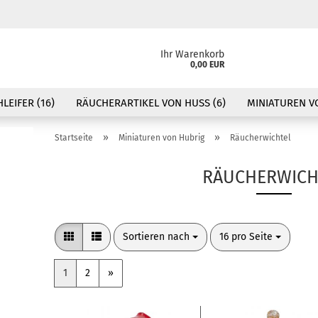
Ihr Warenkorb
0,00 EUR
LEIFER (16)
RÄUCHERARTIKEL VON HUSS (6)
MINIATUREN VO
»
»
Startseite
Miniaturen von Hubrig
Räucherwichtel
RÄUCHERWICH
Sortieren nach
pro Seite
Sortieren nach
16 pro Seite
1
2
»