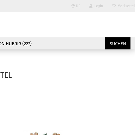
DE
Login
Merkzettel
Sprache auswählen
E-Mail
Lieferland
N HUBRIG (227)
SUCHEN
Passwort
TEL
Konto erstellen
Passwort vergessen?