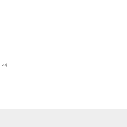
t
20
)