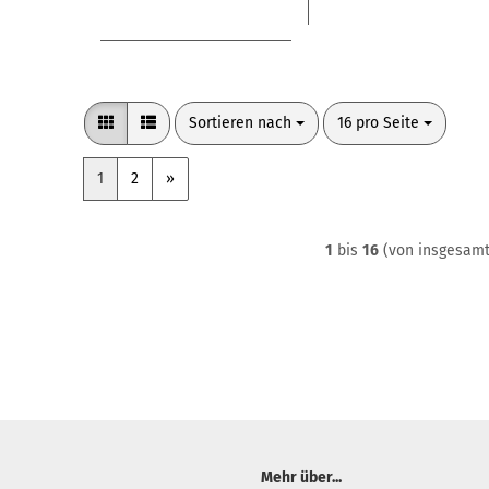
Sortieren nach
pro Seite
Sortieren nach
16 pro Seite
1
2
»
1
bis
16
(von insgesam
Mehr über...