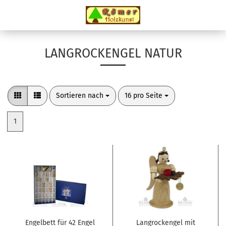
LANGROCKENGEL NATUR
Sortieren nach
pro Seite
Sortieren nach
16 pro Seite
1
Engelbett für 42 Engel
Langrockengel mit