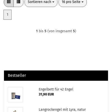
Sortieren nach
pro Seite
Sortieren nach
16 pro Seite
1
1
bis
5
(von insgesamt
5
)
Bestseller
Engelbett für 42 Engel
31,90 EUR
Langrockengel mit Lyra, natur