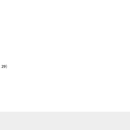
t
29
)