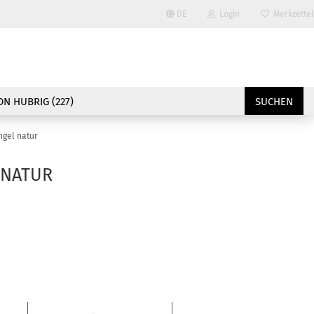
DE
Login
Merkzettel
Sprache auswählen
E-Mail
Lieferland
N HUBRIG (227)
SUCHEN
Passwort
ngel natur
 NATUR
Konto erstellen
Passwort vergessen?