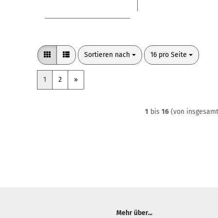
Sortieren nach
pro Seite
Sortieren nach
16 pro Seite
1
2
»
1
bis
16
(von insgesam
Mehr über...