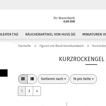
Ihr Warenkorb
0,00 EUR
LEIFER (16)
RÄUCHERARTIKEL VON HUSS (6)
MINIATUREN VO
»
»
Startseite
Figuren von Blank Kunsthandwerk
Kurzrocke
KURZROCKENGEL
Sortieren nach
pro Seite
Sortieren nach
16 pro Seite
1
2
»