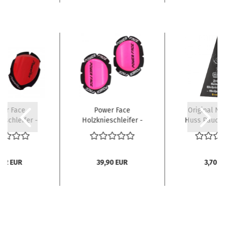
wer Face
Power Face
Original Ne
eschleifer -
Holzknieschleifer -
Huss Räuche
: Race,...
Classic Neonpink,...
Weihrauc
,12 EUR
39,90 EUR
3,70 E