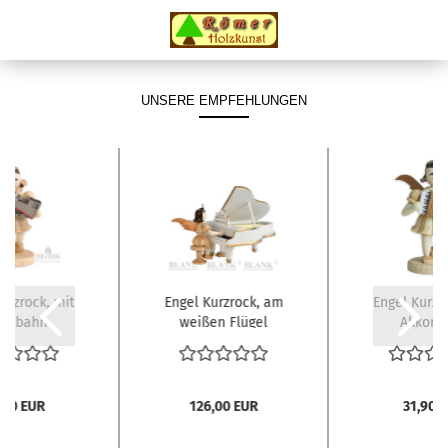
UNSERE EMPFEHLUNGEN
urzrock, mit
Engel Kurzrock, am
Engel Kurzr
senbahn
weißen Flügel
Akkord
,00 EUR
126,00 EUR
31,90 