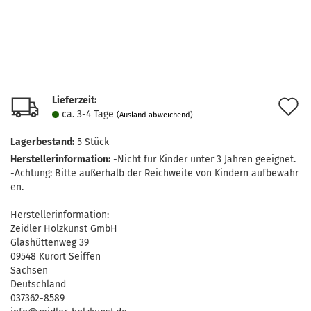
Lieferzeit:
A
ca. 3-4 Tage
(Ausland abweichend)
d
Lagerbestand:
5
Stück
M
Herstellerinformation:
-Nicht für Kinder unter 3 Jahren geeignet.
-Achtung: Bitte außerhalb der Reichweite von Kindern aufbewahr
en.
Herstellerinformation:
Zeidler Holzkunst GmbH
Glashüttenweg 39
09548 Kurort Seiffen
Sachsen
Deutschland
037362-8589