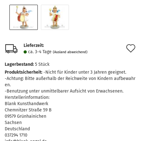
Lieferzeit:
A
ca. 3-4 Tage
(Ausland abweichend)
d
Lagerbestand:
5
Stück
M
Produktsicherheit:
-Nicht für Kinder unter 3 Jahren geeignet.
-Achtung: Bitte außerhalb der Reichweite von Kindern aufbewahr
en.
-Benutzung unter unmittelbarer Aufsicht von Erwachsenen.
Herstellerinformation:
Blank Kunsthandwerk
Chemnitzer Straße 59 B
09579 Grünhainichen
Sachsen
Deutschland
037294 1710