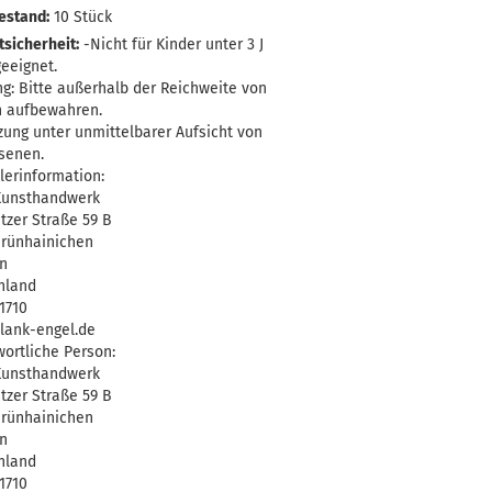
estand:
10
Stück
sicherheit:
-Nicht für Kinder unter 3 J
eeignet.
g: Bitte außerhalb der Reichweite von
n aufbewahren.
ung unter unmittelbarer Aufsicht von
senen.
lerinformation:
Kunsthandwerk
tzer Straße 59 B
Grünhainichen
n
hland
1710
lank-engel.de
ortliche Person:
Kunsthandwerk
tzer Straße 59 B
Grünhainichen
n
hland
1710