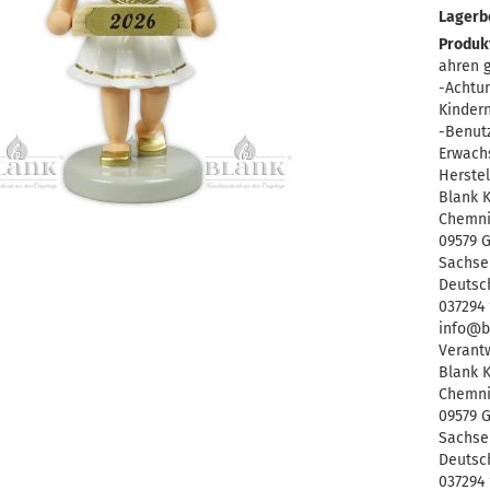
Lagerb
Produkt
ahren g
-Achtun
Kinder
-Benutz
Erwach
Herstel
Blank 
Chemni
09579 
Sachse
Deutsc
037294 
info@b
Verantw
Blank 
Chemni
09579 
Sachse
Deutsc
037294 