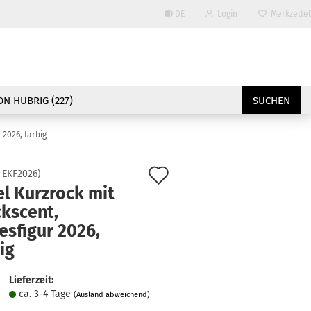
DE
Login
Merkzettel
Sprache auswählen
E-Mail
Lieferland
N HUBRIG (227)
SUCHEN
Passwort
 2026, farbig
Auf
:
EKF2026
)
l Kurzrock mit
den
ckscent,
Konto erstellen
Merkzettel
esfigur 2026,
Passwort vergessen?
ig
Lieferzeit:
ca. 3-4 Tage
(Ausland abweichend)