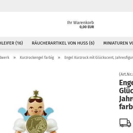
Ihr Warenkorb
0,00 EUR
LEIFER (16)
RÄUCHERARTIKEL VON HUSS (6)
MINIATUREN VO
»
»
ndwerk
Kurzrockengel farbig
Engel Kurzrock mit Glückscent, Jahresfigur
(Art.Nr.
Enge
Glü
Jahr
farb