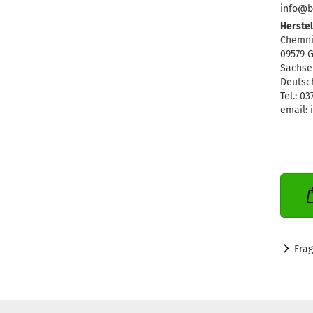
info@b
Herstel
Chemni
09579 
Sachse
Deutsc
Tel.: 0
email:
Fra