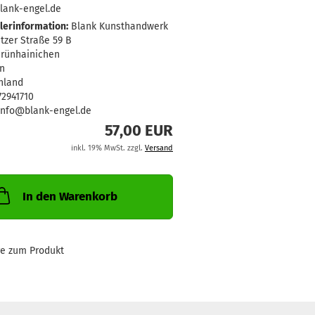
lank-engel.de
lerinformation:
Blank Kunsthandwerk
tzer Straße 59 B
Grünhainichen
n
hland
372941710
 info@blank-engel.de
57,00 EUR
inkl. 19% MwSt. zzgl.
Versand
In den Warenkorb
ge zum Produkt