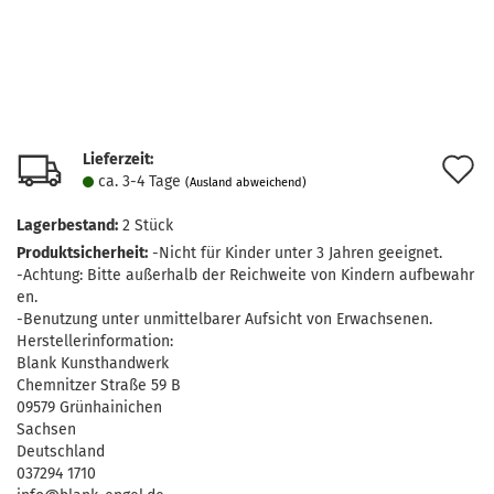
Lieferzeit:
A
ca. 3-4 Tage
(Ausland abweichend)
d
Lagerbestand:
2
Stück
M
Produktsicherheit:
-Nicht für Kinder unter 3 Jahren geeignet.
-Achtung: Bitte außerhalb der Reichweite von Kindern aufbewahr
en.
-Benutzung unter unmittelbarer Aufsicht von Erwachsenen.
Herstellerinformation:
Blank Kunsthandwerk
Chemnitzer Straße 59 B
09579 Grünhainichen
Sachsen
Deutschland
037294 1710