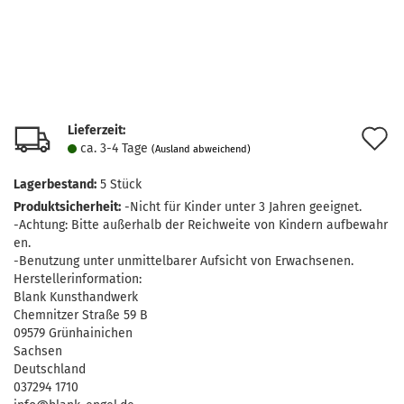
Lieferzeit:
A
ca. 3-4 Tage
(Ausland abweichend)
d
Lagerbestand:
5
Stück
M
Produktsicherheit:
-Nicht für Kinder unter 3 Jahren geeignet.
-Achtung: Bitte außerhalb der Reichweite von Kindern aufbewahr
en.
-Benutzung unter unmittelbarer Aufsicht von Erwachsenen.
Herstellerinformation:
Blank Kunsthandwerk
Chemnitzer Straße 59 B
09579 Grünhainichen
Sachsen
Deutschland
037294 1710