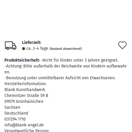
Lieferzeit:
A
ca. 3-4 Tage
(Ausland abweichend)
d
Produktsicherheit:
-Nicht für Kinder unter 3 Jahren geeignet.
M
-Achtung: Bitte außerhalb der Reichweite von Kindern aufbewahr
en.
-Benutzung unter unmittelbarer Aufsicht von Erwachsenen.
Herstellerinformation:
Blank Kunsthandwerk
Chemnitzer Straße 59 B
09579 Grünhainichen
Sachsen
Deutschland
037294 1710
info@blank-engel.de
Verantwortliche Person: