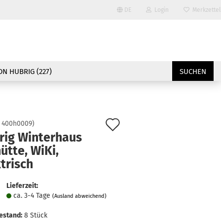
DE
Login
Merkzettel
Sprache auswählen
E-Mail
Lieferland
N HUBRIG (227)
SUCHEN
Passwort
Auf
:
400h0009
)
rig Winterhaus
den
ütte, WiKi,
Konto erstellen
Merkzettel
trisch
Passwort vergessen?
Lieferzeit:
ca. 3-4 Tage
(Ausland abweichend)
estand:
8
Stück