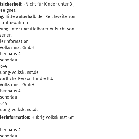
sicherheit:
-Nicht für Kinder unter 3 J
eeignet.
g: Bitte außerhalb der Reichweite von
n aufbewahren.
ung unter unmittelbarer Aufsicht von
senen.
lerinformation:
 Volkskunst GmbH
henhaus 4
Zschorlau
0644
ubrig-volkskunst.de
ortliche Person für die EU:
 Volkskunst GmbH
henhaus 4
Zschorlau
0644
ubrig-volkskunst.de
lerinformation:
Hubrig Volkskunst Gm
henhaus 4
Zschorlau