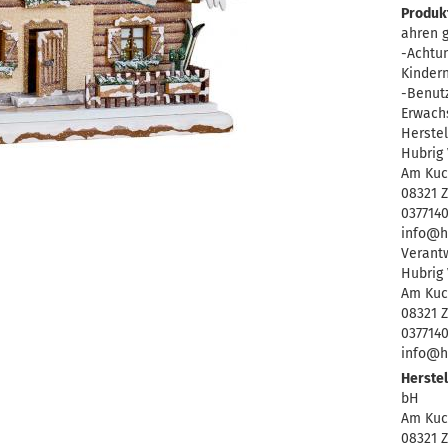
Produkt
ahren g
-Achtun
Kinder
-Benutz
Erwach
Herstel
Hubrig
Am Kuc
08321 
037714
info@h
Verantw
Hubrig
Am Kuc
08321 
037714
info@h
Herstel
bH
Am Kuc
08321 