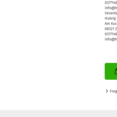
037714
info@h
Verantw
Hubrig
Am Kuc
08321 
037714
info@h
Fra