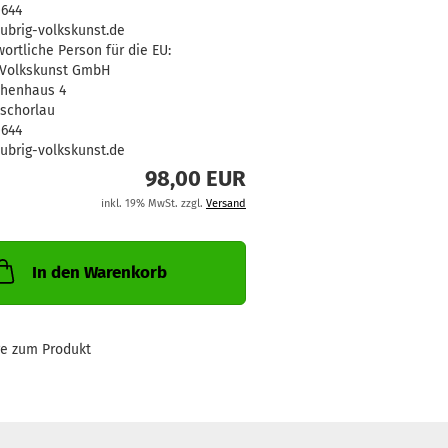
0644
ubrig-volkskunst.de
ortliche Person für die EU:
 Volkskunst GmbH
henhaus 4
Zschorlau
0644
ubrig-volkskunst.de
98,00 EUR
inkl. 19% MwSt. zzgl.
Versand
In den Warenkorb
ge zum Produkt