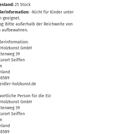
estand:
25
Stück
lerinformation:
-Nicht für Kinder unter
n geeignet.
g: Bitte außerhalb der Reichweite von
n aufbewahren.
lerinformation:
r Holzkunst GmbH
ttenweg 39
urort Seiffen
n
hland
-8589
idler-holzkunst.de
ortliche Person für die EU:
r Holzkunst GmbH
ttenweg 39
urort Seiffen
n
hland
-8589