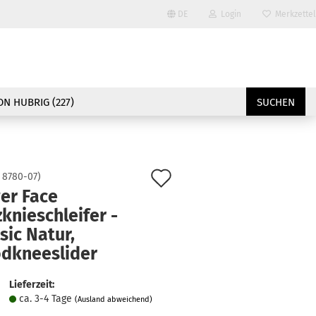
DE
Login
Merkzettel
Sprache auswählen
E-Mail
Lieferland
N HUBRIG (227)
SUCHEN
Passwort
Auf
:
8780-07
)
er Face
den
knieschleifer -
Konto erstellen
Merkzettel
sic Natur,
Passwort vergessen?
dkneeslider
Lieferzeit:
ca. 3-4 Tage
(Ausland abweichend)