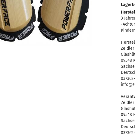
Lagerb
Herstel
3 Jahre
-Achtun
Kinder
Herstel
Zeidle
Glashü
09548 K
Sachse
Deutsc
037362
info@ze
Verantw
Zeidle
Glashü
09548 K
Sachse
Deutsc
037362