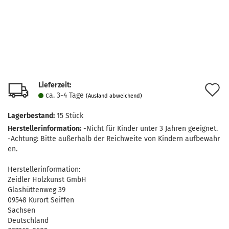
Lieferzeit:
A
ca. 3-4 Tage
(Ausland abweichend)
d
Lagerbestand:
15
Stück
M
Herstellerinformation:
-Nicht für Kinder unter 3 Jahren geeignet.
-Achtung: Bitte außerhalb der Reichweite von Kindern aufbewahr
en.
Herstellerinformation:
Zeidler Holzkunst GmbH
Glashüttenweg 39
09548 Kurort Seiffen
Sachsen
Deutschland