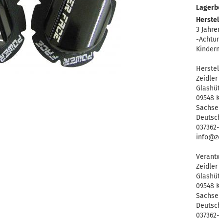
Lagerb
Herstel
3 Jahre
-Achtun
Kinder
Herstel
Zeidle
Glashü
09548 K
Sachse
Deutsc
037362
info@ze
Verantw
Zeidle
Glashü
09548 K
Sachse
Deutsc
037362