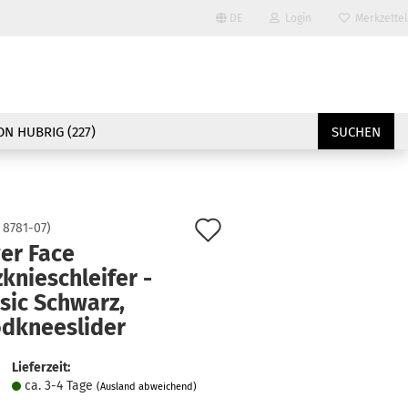
DE
Login
Merkzettel
Sprache auswählen
E-Mail
Lieferland
N HUBRIG (227)
SUCHEN
Passwort
Auf
:
8781-07
)
er Face
den
knieschleifer -
Konto erstellen
Merkzettel
sic Schwarz,
Passwort vergessen?
dkneeslider
Lieferzeit:
ca. 3-4 Tage
(Ausland abweichend)