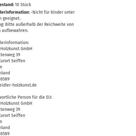
estand:
10
Stück
lerinformation:
-Nicht für Kinder unter
n geeignet.
g: Bitte außerhalb der Reichweite von
n aufbewahren.
lerinformation:
r Holzkunst GmbH
ttenweg 39
urort Seiffen
n
hland
-8589
idler-holzkunst.de
ortliche Person für die EU:
r Holzkunst GmbH
ttenweg 39
urort Seiffen
n
hland
-8589