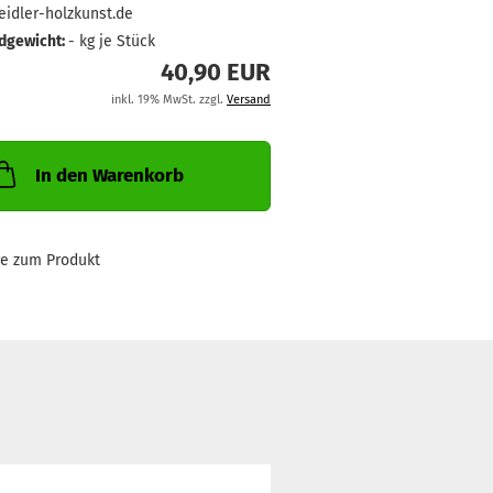
idler-holzkunst.de
dgewicht:
-
kg je Stück
40,90 EUR
inkl. 19% MwSt. zzgl.
Versand
In den Warenkorb
ge zum Produkt