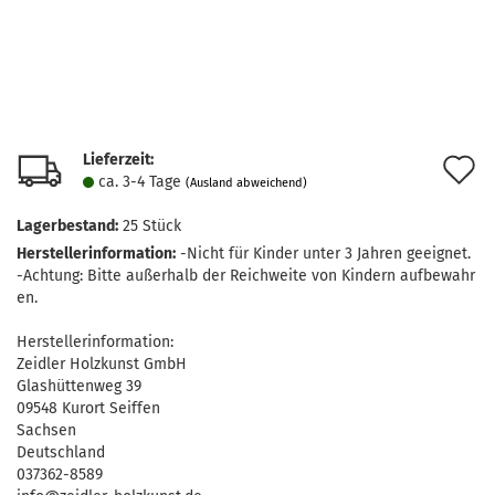
Lieferzeit:
A
ca. 3-4 Tage
(Ausland abweichend)
d
Lagerbestand:
25
Stück
M
Herstellerinformation:
-Nicht für Kinder unter 3 Jahren geeignet.
-Achtung: Bitte außerhalb der Reichweite von Kindern aufbewahr
en.
Herstellerinformation:
Zeidler Holzkunst GmbH
Glashüttenweg 39
09548 Kurort Seiffen
Sachsen
Deutschland
037362-8589