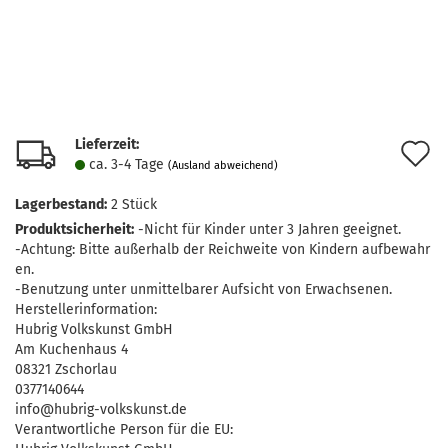
Lieferzeit:
A
ca. 3-4 Tage
(Ausland abweichend)
d
Lagerbestand:
2
Stück
M
Produktsicherheit:
-Nicht für Kinder unter 3 Jahren geeignet.
-Achtung: Bitte außerhalb der Reichweite von Kindern aufbewahr
en.
-Benutzung unter unmittelbarer Aufsicht von Erwachsenen.
Herstellerinformation:
Hubrig Volkskunst GmbH
Am Kuchenhaus 4
08321 Zschorlau
0377140644
info@hubrig-volkskunst.de
Verantwortliche Person für die EU: