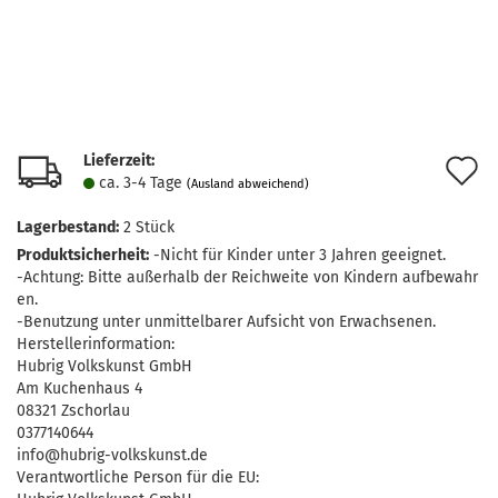
Lieferzeit:
A
ca. 3-4 Tage
(Ausland abweichend)
d
Lagerbestand:
2
Stück
M
Produktsicherheit:
-Nicht für Kinder unter 3 Jahren geeignet.
-Achtung: Bitte außerhalb der Reichweite von Kindern aufbewahr
en.
-Benutzung unter unmittelbarer Aufsicht von Erwachsenen.
Herstellerinformation:
Hubrig Volkskunst GmbH
Am Kuchenhaus 4
08321 Zschorlau
0377140644
info@hubrig-volkskunst.de
Verantwortliche Person für die EU: