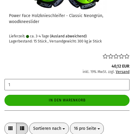
Power Face Holzknieschleifer - Classic Neongrün,
woodkneeslider
Lieferzeit:
ca. 3-4 Tage
(Ausland abweichend)
Lagerbestand: 15 Stück , Versandgewicht:
300
kg je Stück
40,12 EUR
inkl. 19% MwSt. zzgl.
Versand
IN DEN WARENKORB
Sortieren nach
pro Seite
Sortieren nach
16 pro Seite