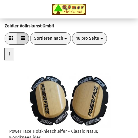
Zeidler Volkskunst GmbH
Sortieren nach
pro Seite
Sortieren nach
16 pro Seite
1
Power Face Holzknieschleifer - Classic Natur,
woodkneeslider