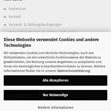
Impressum
Kontakt
Versand- & Zahlungsbedingungen
Widerrufsrecht & Muster-Widerrufsformular
Diese Webseite verwendet Cookies und andere
AGB
Technologien
Privatsphäre und Datenschutz
Wir verwenden Cookies und ähnliche Technologien, auch von
Cookie Einstellungen
Drittanbietern, um die ordentliche Funktionsweise der Website zu
gewährleisten, die Nutzung unseres Angebotes zu analysieren und
Ihnen ein bestmögliches Einkaufserlebnis bieten zu können. Weitere
Informationen finden Sie in unserer
Datenschutzerklärung
.
Alle Akzeptieren
Vertrag widerrufen
Nur Notwendige
Webshop erstellen
mit Gambio.de © 2026
Weitere Informationen